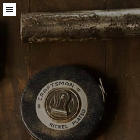
×
×
商品分类
博客分类
首页
所有商品分类
miniDSP应用笔记
产品系列
产品FAQ
代理系列
服务与支持
miniDSP
Hypex
关于我们
Madisound
购买
登录
搜索
简体中文