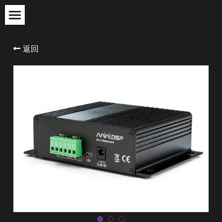
×
×
商品分类
博客分类
首页
返回
所有商品分类
miniDSP应用笔记
产品系列
产品FAQ
代理系列
服务与支持
miniDSP
Hypex
关于我们
Madisound
购买
登录
搜索
简体中文