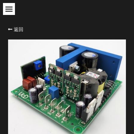
×
×
商品分类
博客分类
首页
返回
所有商品分类
miniDSP应用笔记
产品系列
产品FAQ
代理系列
服务与支持
miniDSP
Hypex
关于我们
Madisound
购买
登录
搜索
简体中文