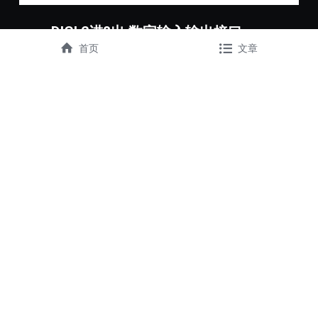
nanoDIGI 2进8出 数字输入输出接口
首页
文章
¥1,656.00
查看更多详情...
数量
无可用的支付方式
请使用微信或者电脑 浏览器进行支付
关于我们
质保政策
愿景使命
产品FAQ